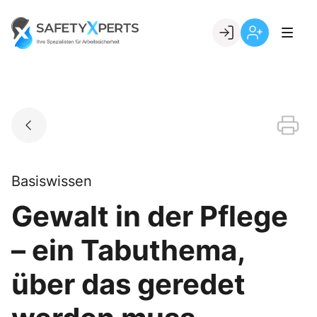
Skip
to
Go to landing page.
content
Willkommen
Registrierung
bei
per
SafetyXperts
Kundennumme
Basiswissen
Gewalt in der Pflege
– ein Tabuthema,
über das geredet