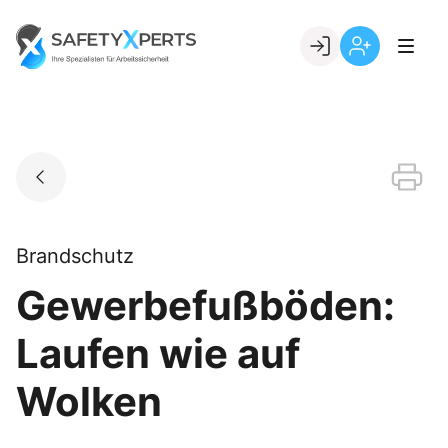
Skip
to
Go to landing page.
content
Willkommen
Registrierung
bei
per
SafetyXperts
Kundennumme
Brandschutz
Gewerbefußböden:
Laufen wie auf
Wolken