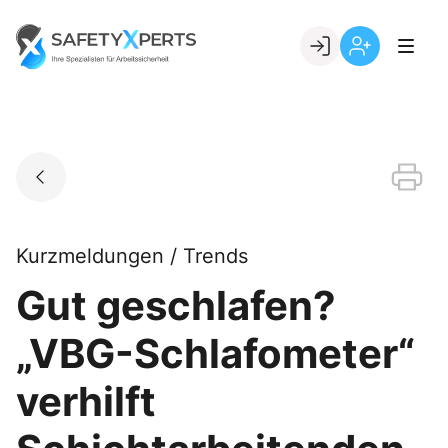
Skip
to
Go to landing page.
content
Willkommen
Registrierung
bei
per
SafetyXperts
Kundennumme
Kurzmeldungen / Trends
Gut geschlafen?
„VBG-Schlafometer“
verhilft