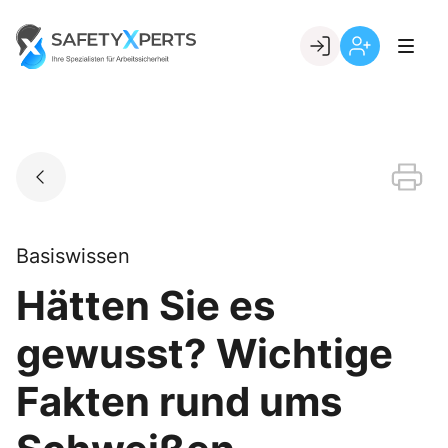
Skip
to
Go to landing page.
content
Willkommen
Registrierung
bei
per
SafetyXperts
Kundennumme
Basiswissen
Hätten Sie es
gewusst? Wichtige
Fakten rund ums