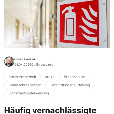
Oliver Kienzler
08.04.2025
·
2 Min Lesezeit
Arbeitssicherheit
Artikel
Brandschutz
Brandschutzgesetz
Gefährdungsbeurteilung
Sicherheitsunterweisung
Häufig vernachlässigte