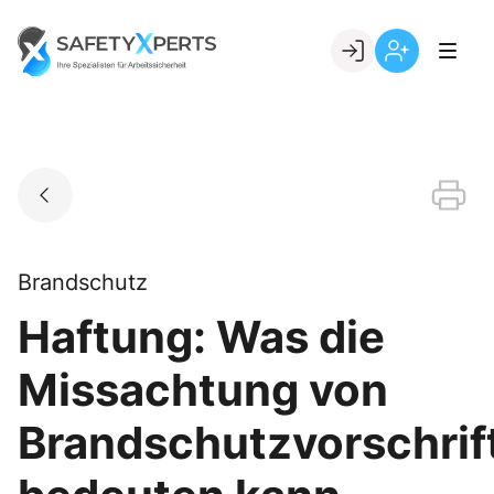
Skip
to
Go to landing page.
content
Willkommen
Registrierung
bei
per
SafetyXperts
Kundennumme
Brandschutz
Haftung: Was die
Missachtung von
Brandschutzvorschrif