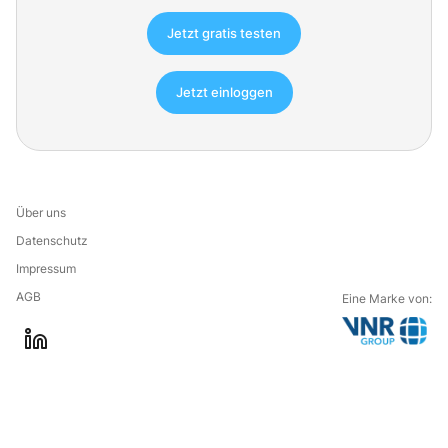
Jetzt gratis testen
Jetzt einloggen
Über uns
Datenschutz
Impressum
AGB
Eine Marke von:
G
l
o
i
t
n
o
k