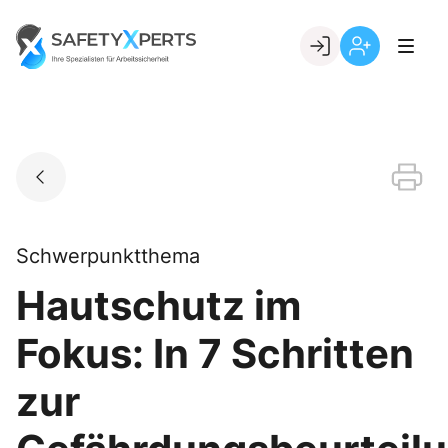
Skip
to
Go to landing page.
content
Willkommen
Registrierung
bei
per
SafetyXperts
Kundennumme
Schwerpunktthema
Hautschutz im
Fokus: In 7 Schritten
zur