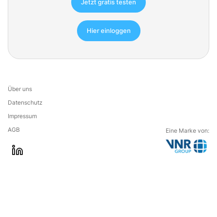
Jetzt gratis testen
Hier einloggen
Über uns
Datenschutz
Impressum
AGB
Eine Marke von:
G
l
o
i
t
n
o
k
t
e
h