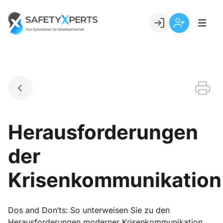
Skip
to
Go to landing page.
content
Willkommen
Registrierung
bei
per
SafetyXperts
Kundennumme
Herausforderungen
der
Krisenkommunikation
Dos and Don’ts: So unterweisen Sie zu den
Herausforderungen moderner Krisenkommunikation.