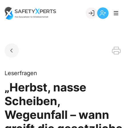
Skip
to
Go to landing page.
content
Willkommen
Registrierung
bei
per
SafetyXperts
Kundennumme
Leserfragen
„Herbst, nasse
Scheiben,
Wegeunfall – wann