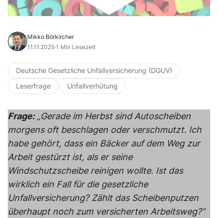
Mikko Börkircher
11.11.2025
·
1 Min Lesezeit
Deutsche Gesetzliche Unfallversicherung (DGUV)
Leserfrage
Unfallverhütung
Frage:
„Gerade im Herbst sind Autoscheiben
morgens oft beschlagen oder verschmutzt. Ich
habe gehört, dass ein Bäcker auf dem Weg zur
Arbeit gestürzt ist, als er seine
Windschutzscheibe reinigen wollte. Ist das
wirklich ein Fall für die gesetzliche
Unfallversicherung? Zählt das Scheibenputzen
überhaupt noch zum versicherten Arbeitsweg?“