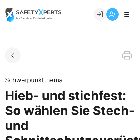
Skip
to
Go to landing page.
content
Willkommen
Registrierung
bei
per
SafetyXperts
Kundennumme
Schwerpunktthema
Hieb- und stichfest:
So wählen Sie Stech-
und