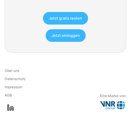
Jetzt gratis testen
Jetzt einloggen
Über uns
Datenschutz
Impressum
AGB
Eine Marke von:
G
l
o
i
t
n