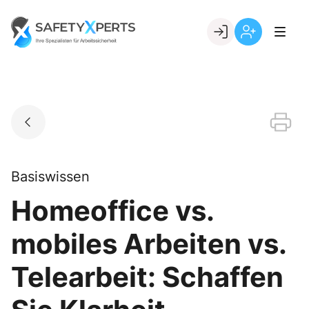
Skip
to
Go to landing page.
content
Willkommen
Registrierung
bei
per
SafetyXperts
Kundennumme
Basiswissen
Homeoffice vs.
mobiles Arbeiten vs.
Telearbeit: Schaffen