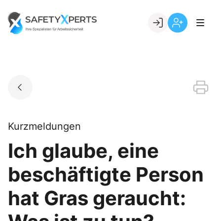
Skip
to
Go to landing page.
content
Willkommen
Registrierung
bei
per
SafetyXperts
Kundennumme
Kurzmeldungen
Ich glaube, eine
beschäftigte Person
hat Gras geraucht: