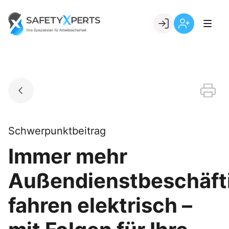
Skip
to
Go to landing page.
content
Willkommen
Registrierung
bei
per
SafetyXperts
Kundennumme
Schwerpunktbeitrag
Immer mehr
Außendienstbeschäft
fahren elektrisch –