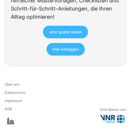
hilfreicher Mustervorlagen, Checklisten und
Schritt-für-Schritt-Anleitungen, die Ihren
Alltag optimieren!
Jetzt gratis testen
Hier einloggen
Über uns
Datenschutz
Impressum
AGB
Eine Marke von:
G
l