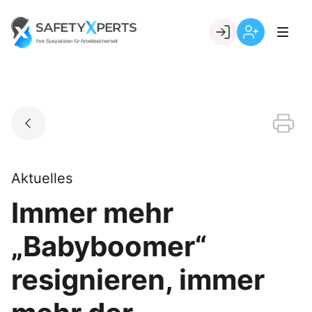
Skip
to
Go to landing page.
content
Willkommen
Registrierung
bei
per
SafetyXperts
Kundennumme
Aktuelles
Immer mehr
„Babyboomer“
resignieren, immer