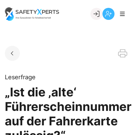
Skip
to
Go to landing page.
content
Willkommen
Registrierung
bei
per
SafetyXperts
Kundennumme
Leserfrage
„Ist die ‚alte‘
Führerscheinnummer
auf der Fahrerkarte