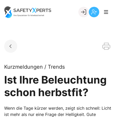
Skip
to
Go to landing page.
content
Willkommen
Registrierung
bei
per
SafetyXperts
Kundennumme
Kurzmeldungen / Trends
Ist Ihre Beleuchtung
schon herbstfit?
Wenn die Tage kürzer werden, zeigt sich schnell: Licht
ist mehr als nur eine Frage der Helligkeit. Gute