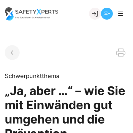
Skip
to
Go to landing page.
content
Willkommen
Registrierung
bei
per
SafetyXperts
Kundennumme
Schwerpunktthema
„Ja, aber …“ – wie Sie
mit Einwänden gut
umgehen und die