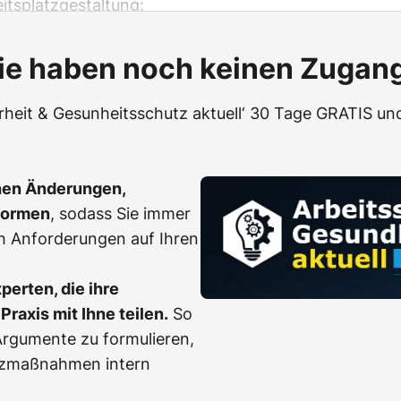
itsplatzgestaltung:
ie haben noch keinen Zugan
erheit & Gesunheitsschutz aktuell‘ 30 Tage GRATIS und
hen Änderungen,
Normen
, sodass Sie immer
h Anforderungen auf Ihren
erten, die ihre
Praxis mit Ihne teilen.
So
, Argumente zu formulieren,
tzmaßnahmen intern