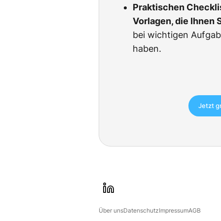
Praktischen Checkli
Vorlagen, die Ihnen 
bei wichtigen Aufgab
haben.
Jetzt g
l
i
Über uns
Datenschutz
Impressum
AGB