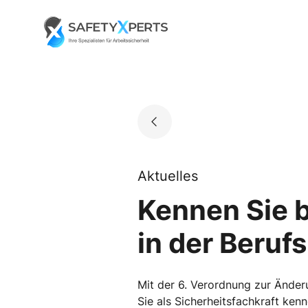
Skip
to
Go to landing page.
content
Aktuelles
Kennen Sie b
in der Beru
Mit der 6. Verordnung zur Änder
Sie als Sicherheitsfachkraft kenn