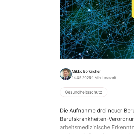
Mikko Börkircher
14.05.2025
·
1 Min Lesezeit
Gesundheitsschutz
Die Aufnahme drei neuer Beru
Berufskrankheiten-Verordnung
arbeitsmedizinische Erkenntn