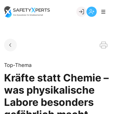
Skip
to
Go to landing page.
content
Willkommen
Registrierung
bei
per
SafetyXperts
Kundennumme
Top-Thema
Kräfte statt Chemie –
was physikalische
Labore besonders