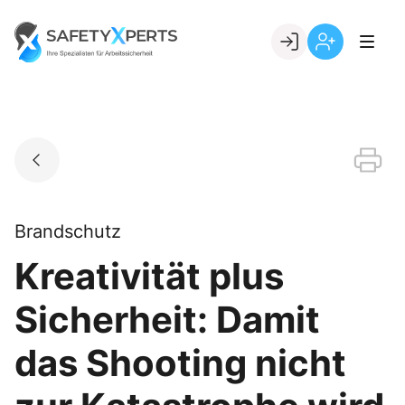
Skip
to
Go to landing page.
content
Willkommen
Registrierung
bei
per
SafetyXperts
Kundennumme
Brandschutz
Kreativität plus
Sicherheit: Damit
das Shooting nicht