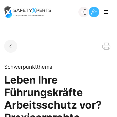
Skip
to
Go to landing page.
content
Willkommen
Registrierung
bei
per
SafetyXperts
Kundennumme
Schwerpunktthema
Leben Ihre
Führungskräfte
Arbeitsschutz vor?