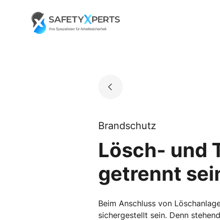
Skip
to
Go to landing page.
content
Brandschutz
Lösch- und 
getrennt sei
Beim Anschluss von Löschanlage
sichergestellt sein. Denn stehe