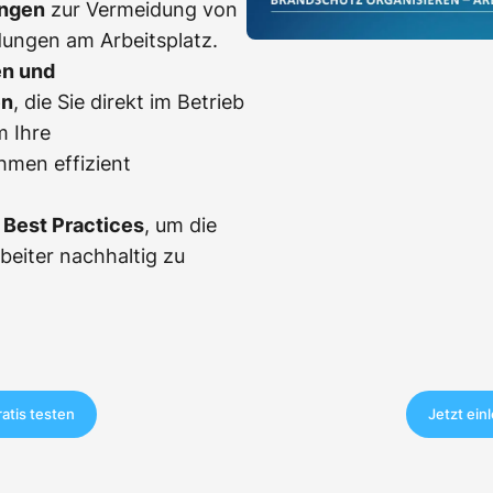
ngen
zur Vermeidung von
dungen am Arbeitsplatz.
en und
en
, die Sie direkt im Betrieb
m Ihre
men effizient
Best Practices
, um die
rbeiter nachhaltig zu
ratis testen
Jetzt ein