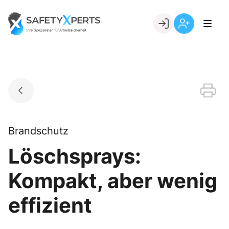
Skip
to
Go to landing page.
content
Willkommen
Registrierung
bei
per
SafetyXperts
Kundennumme
Brandschutz
Löschsprays:
Kompakt, aber wenig
effizient