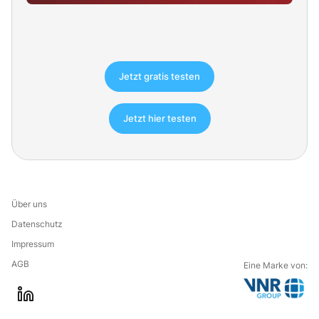
Jetzt gratis testen
Jetzt hier testen
Über uns
Datenschutz
Impressum
AGB
Eine Marke von:
G
l