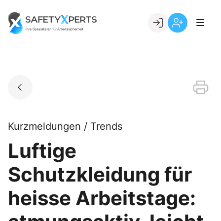
Skip
to
Go to landing page.
content
Willkommen
Registrierung
bei
per
SafetyXperts
Kundennumme
Kurzmeldungen / Trends
Luftige
Schutzkleidung für
heisse Arbeitstage: