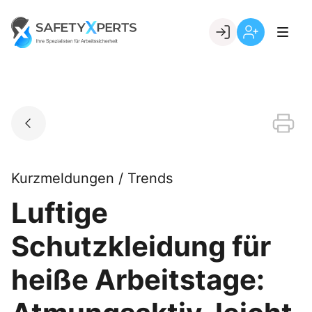
Skip
to
Go to landing page.
content
Willkommen
Registrierung
bei
per
SafetyXperts
Kundennumme
Kurzmeldungen / Trends
Luftige
Schutzkleidung für
heiße Arbeitstage: