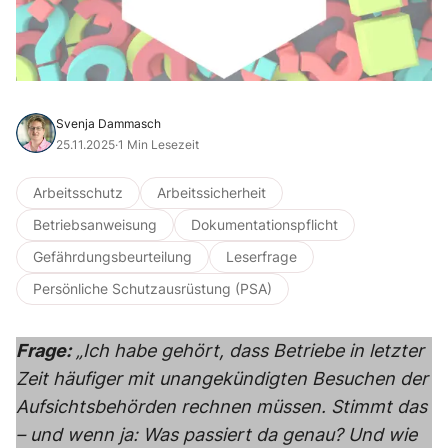
Svenja Dammasch
25.11.2025
·
1 Min Lesezeit
Arbeitsschutz
Arbeitssicherheit
Betriebsanweisung
Dokumentationspflicht
Gefährdungsbeurteilung
Leserfrage
Persönliche Schutzausrüstung (PSA)
Frage:
„Ich habe gehört, dass Betriebe in letzter
Zeit häufiger mit unangekündigten Besuchen der
Aufsichtsbehörden rechnen müssen. Stimmt das
– und wenn ja: Was passiert da genau? Und wie