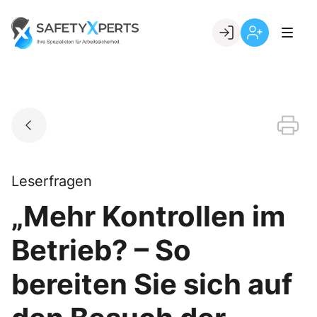
Skip
to
Go to landing page.
content
Willkommen
Registrierung
bei
per
SafetyXperts
Kundennumme
Leserfragen
„Mehr Kontrollen im
Betrieb? – So
bereiten Sie sich auf