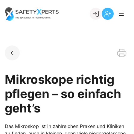
Skip
to
Go to landing page.
content
Willkommen
Registrierung
bei
per
SafetyXperts
Kundennumme
Mikroskope richtig
pflegen – so einfach
geht’s
Das Mikroskop ist in zahlreichen Praxen und Kliniken
zu finden, auch in kleinen, denn viele niedergelassene