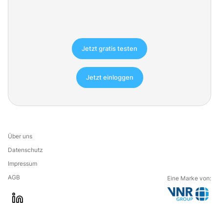
Jetzt gratis testen
Jetzt einloggen
Über uns
Datenschutz
Impressum
AGB
Eine Marke von:
G
l
o