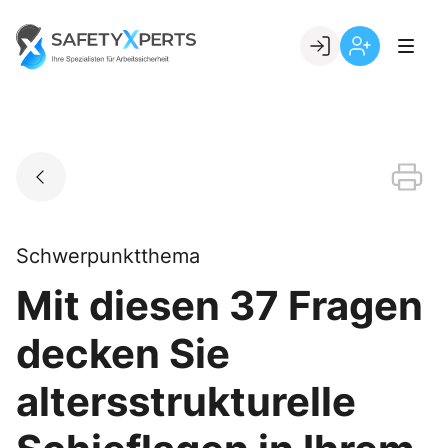
Skip
to
Go to landing page.
content
Willkommen
Registrierung
bei
per
SafetyXperts
Kundennumme
Schwerpunktthema
Mit diesen 37 Fragen
decken Sie
altersstrukturelle