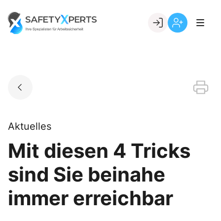
Skip
to
Go to landing page.
content
Willkommen
Registrierung
bei
per
SafetyXperts
Kundennumme
Aktuelles
Mit diesen 4 Tricks
sind Sie beinahe
immer erreichbar