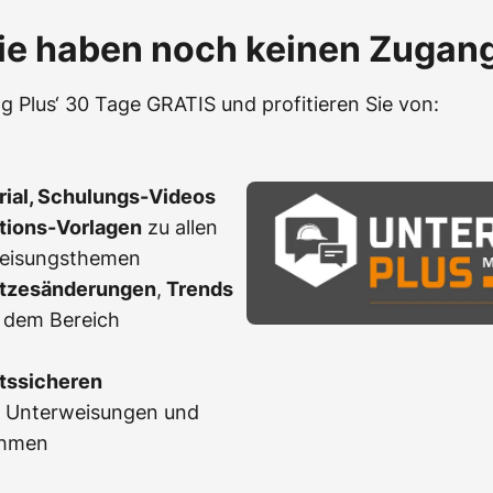
ie haben noch keinen Zugan
g Plus‘ 30 Tage GRATIS und profitieren Sie von:
erial, Schulungs-Videos
ations-Vorlagen
zu allen
weisungsthemen
tzesänderungen
,
Trends
 dem Bereich
tssicheren
r Unterweisungen und
ahmen