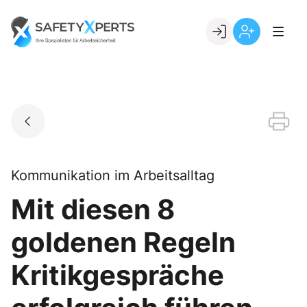
Skip
to
Go to landing page.
content
Willkommen
Registrierung
bei
per
SafetyXperts
Kundennumme
Kommunikation im Arbeitsalltag
Mit diesen 8
goldenen Regeln
Kritikgespräche