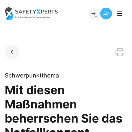
Skip
to
Go to landing page.
content
Willkommen
Registrierung
bei
per
SafetyXperts
Kundennumme
Schwerpunktthema
Mit diesen
Maßnahmen
beherrschen Sie das