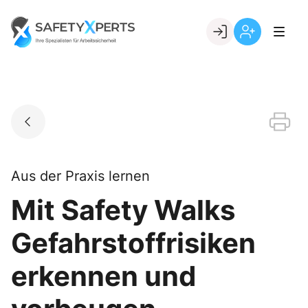
Skip
to
Go to landing page.
content
Willkommen
Registrierung
bei
per
SafetyXperts
Kundennumme
Aus der Praxis lernen
Mit Safety Walks
Gefahrstoffrisiken
erkennen und