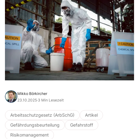
Mikko Börkircher
23.10.2025
·
3 Min Lesezeit
Arbeitsschutzgesetz (ArbSchG)
Artikel
Gefährdungsbeurteilung
Gefahrstoff
Risikomanagement