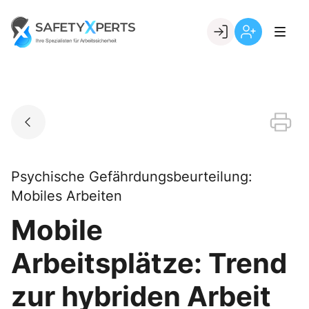
Skip
to
Go to landing page.
content
Willkommen
Registrierung
bei
per
SafetyXperts
Kundennumme
Psychische Gefährdungsbeurteilung:
Mobiles Arbeiten
Mobile
Arbeitsplätze: Trend
zur hybriden Arbeit