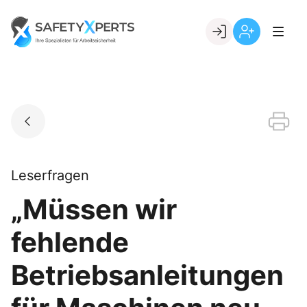
Skip
to
Go to landing page.
content
Willkommen
Registrierung
bei
per
SafetyXperts
Kundennumme
Leserfragen
„Müssen wir
fehlende
Betriebsanleitungen