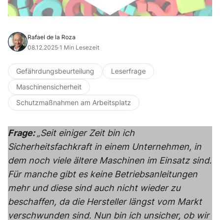
Rafael de la Roza
08.12.2025
·
1 Min Lesezeit
Gefährdungsbeurteilung
Leserfrage
Maschinensicherheit
Schutzmaßnahmen am Arbeitsplatz
Frage:
„Seit einiger Zeit bin ich
Sicherheitsfachkraft in einem Unternehmen, in
dem noch viele ältere Maschinen im Einsatz sind.
Für manche gibt es keine Betriebsanleitungen
mehr und diese sind auch nicht wieder zu
beschaffen, da die Hersteller längst vom Markt
verschwunden sind. Nun bin ich unsicher, ob wir