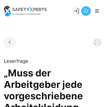
Skip
to
Go to landing page.
content
Willkommen
Registrierung
bei
per
SafetyXperts
Kundennumme
Leserfrage
„Muss der
Arbeitgeber jede
vorgeschriebene