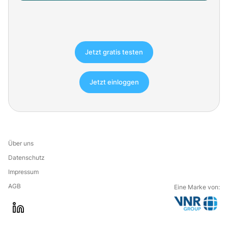
Jetzt gratis testen
Jetzt einloggen
Über uns
Datenschutz
Impressum
AGB
Eine Marke von:
G
l