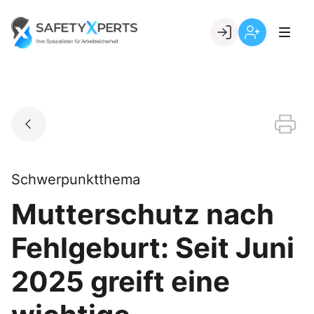
Skip
to
Go to landing page.
content
Willkommen
Registrierung
bei
per
SafetyXperts
Kundennumme
Schwerpunktthema
Mutterschutz nach
Fehlgeburt: Seit Juni
2025 greift eine