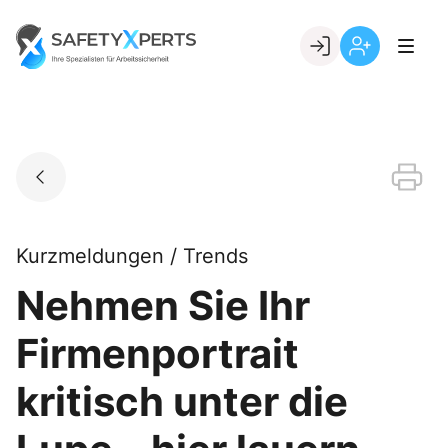
Skip
to
Go to landing page.
content
Willkommen
Registrierung
bei
per
SafetyXperts
Kundennumme
Kurzmeldungen / Trends
Nehmen Sie Ihr
Firmenportrait
kritisch unter die