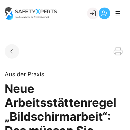
Skip
to
Go to landing page.
content
Willkommen
Registrierung
bei
per
SafetyXperts
Kundennumme
Aus der Praxis
Neue
Arbeitsstättenregel
„Bildschirmarbeit“: