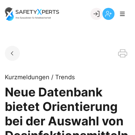
Skip
to
Go to landing page.
content
Willkommen
Registrierung
bei
per
SafetyXperts
Kundennumme
Kurzmeldungen / Trends
Neue Datenbank
bietet Orientierung
bei der Auswahl von