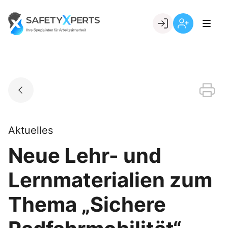
Skip
to
Go to landing page.
content
Willkommen
Registrierung
bei
per
SafetyXperts
Kundennumme
Aktuelles
Neue Lehr- und
Lernmaterialien zum
Thema „Sichere