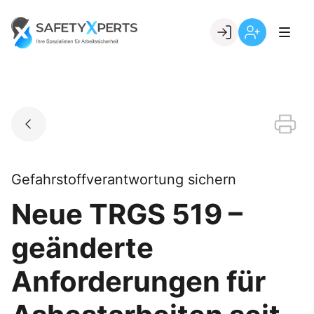
Skip
to
Go to landing page.
content
Willkommen
Registrierung
bei
per
SafetyXperts
Kundennumme
Gefahrstoffverantwortung sichern
Neue TRGS 519 –
geänderte
Anforderungen für