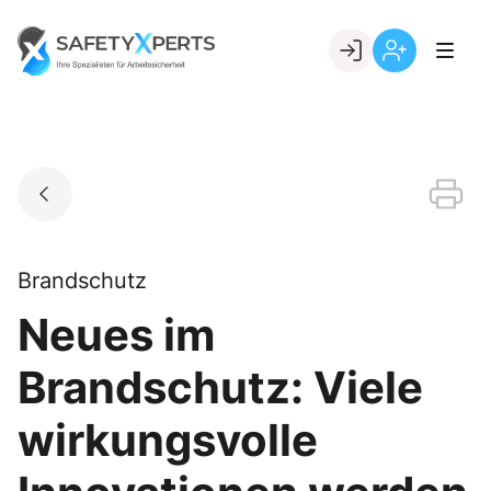
Skip
to
Go to landing page.
content
Willkommen
Registrierung
bei
per
SafetyXperts
Kundennumme
Brandschutz
Neues im
Brandschutz: Viele
wirkungsvolle