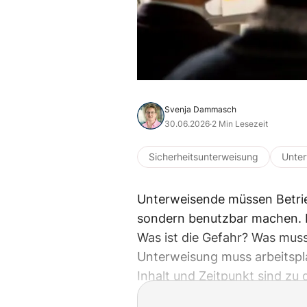
Svenja Dammasch
30.06.2026
·
2 Min Lesezeit
Sicherheitsunterweisung
Unte
Unterweisende müssen Betri
sondern benutzbar machen. B
Was ist die Gefahr? Was muss
Unterweisung muss arbeitspl
Inhalt und Zeitpunkt sind zu