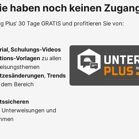
ie haben noch keinen Zugan
g Plus‘ 30 Tage GRATIS und profitieren Sie von:
erial, Schulungs-Videos
ations-Vorlagen
zu allen
weisungsthemen
tzesänderungen
,
Trends
 dem Bereich
tssicheren
r Unterweisungen und
ahmen