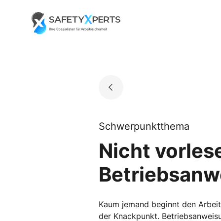
Skip
to
Go to landing page.
content
Schwerpunktthema
Nicht vorles
Betriebsanw
Kaum jemand beginnt den Arbeits
der Knackpunkt. Betriebsanweisu