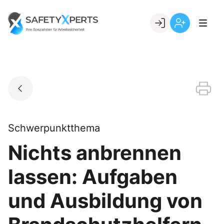
Skip
to
Go to landing page.
content
Willkommen
Registrierung
bei
per
SafetyXperts
Kundennumme
Schwerpunktthema
Nichts anbrennen
lassen: Aufgaben
und Ausbildung von