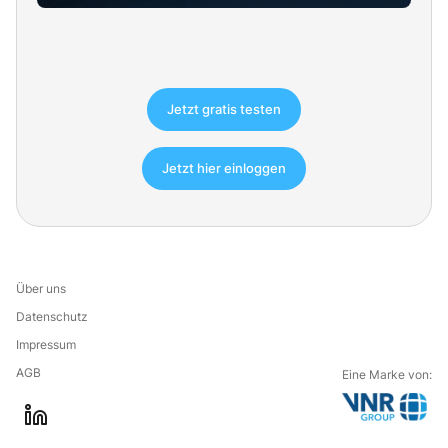
Jetzt gratis testen
Jetzt hier einloggen
Über uns
Datenschutz
Impressum
AGB
Eine Marke von:
G
l