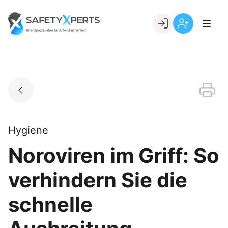
Skip
to
Go to landing page.
content
Willkommen
Registrierung
bei
per
SafetyXperts
Kundennumme
Hygiene
Noroviren im Griff: So
verhindern Sie die
schnelle