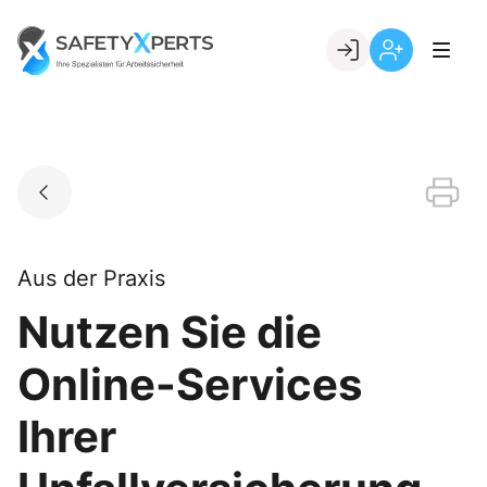
Skip
to
Go to landing page.
content
Willkommen
Registrierung
bei
per
SafetyXperts
Kundennumme
Aus der Praxis
Nutzen Sie die
Online-Services
Ihrer