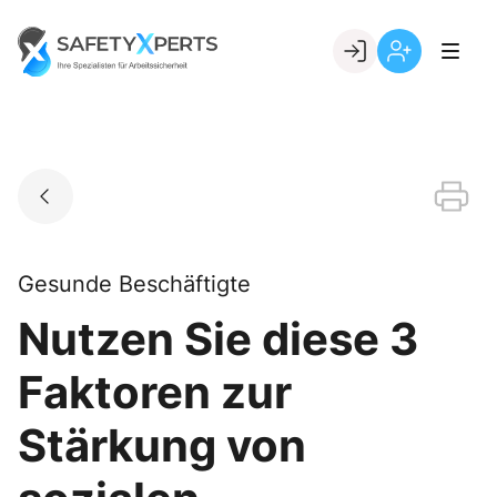
Skip
to
Go to landing page.
content
Willkommen
Registrierung
bei
per
SafetyXperts
Kundennumme
Gesunde Beschäftigte
Nutzen Sie diese 3
Faktoren zur
Stärkung von