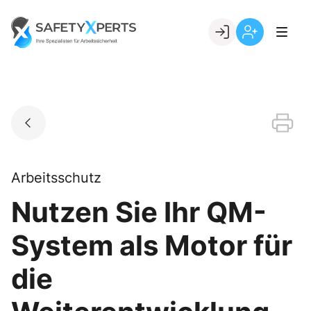
Skip
to
Go to landing page.
content
Willkommen
Registrierung
bei
per
SafetyXperts
Kundennumme
Arbeitsschutz
Nutzen Sie Ihr QM-
System als Motor für
die