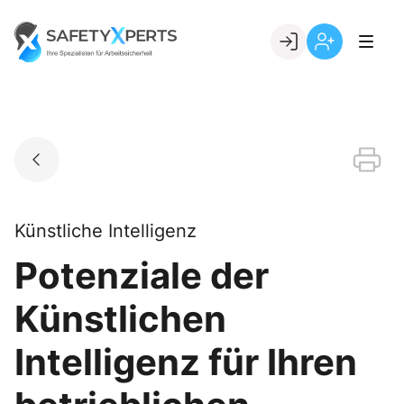
Skip
to
Go to landing page.
content
Willkommen
Registrierung
bei
per
SafetyXperts
Kundennumme
Künstliche Intelligenz
Potenziale der
Künstlichen
Intelligenz für Ihren