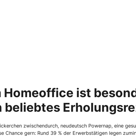
 Homeoffice ist besond
 beliebtes Erholungsr
n Nickerchen zwischendurch, neudeutsch Powernap, eine ge
ese Chance gern: Rund 39 % der Erwerbstätigen legen zumi