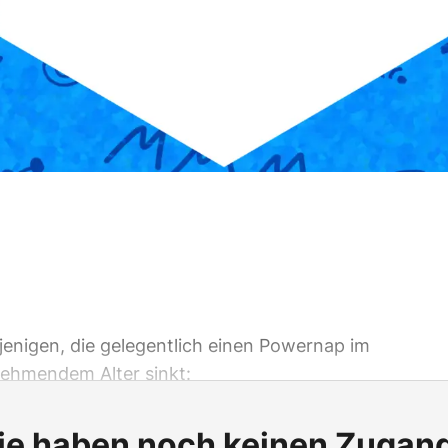
erjenigen, die gelegentlich einen Powernap im
nehmendem Alter sinkt:
ie haben noch keinen Zugan