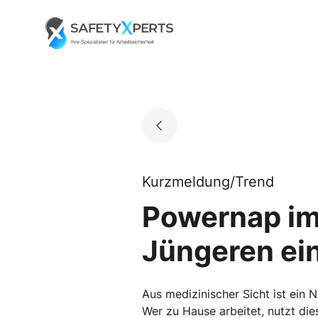
Skip
to
Go to landing page.
content
Kurzmeldung/Trend
Powernap im
Jüngeren ein
Aus medizinischer Sicht ist ei
Wer zu Hause arbeitet, nutzt di